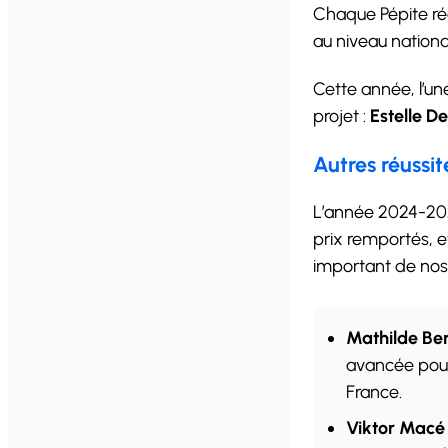
Chaque Pépite rég
au niveau nationa
Cette année, l’un
projet :
Estelle D
Autres réussi
L’année 2024-2025
prix remportés, e
important de nos
Mathilde Be
avancée pour
France.
Viktor Macé