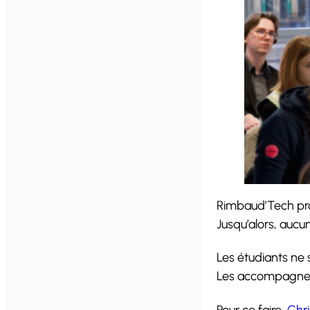
Rimbaud’Tech prop
Jusqu’alors, aucu
Les étudiants ne 
Les accompagner, 
Pour ce faire,
Chri