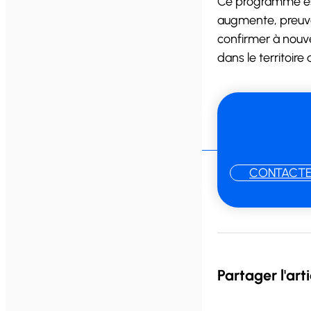
Ce programme es
augmente, preuve
confirmer à nouve
dans le territoire 
CONTACTE
Partager l'arti