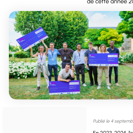
de cette année 2
Publié le
4 septemb
En 2023-2024, l’e