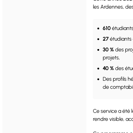
les Ardennes, des
610
étudiants 
27
étudiants
30 %
des proj
projets,
40 %
des étud
Des profils h
de comptabil
Ce service a été 
rendre visible, ac