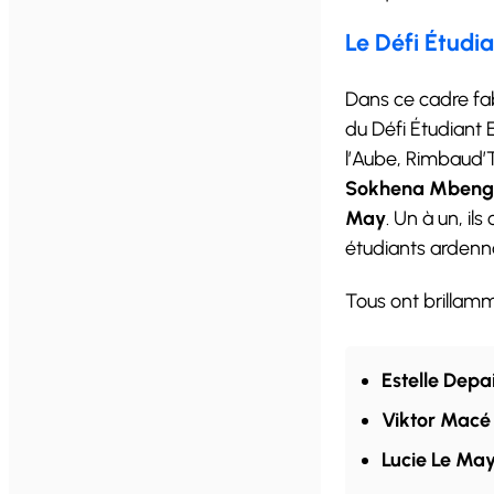
Le Défi Étudi
Dans ce cadre fa
du Défi Étudiant
l’Aube, Rimbaud’T
Sokhena Mbengue,
May
. Un à un, il
étudiants ardenna
Tous ont brillamm
Estelle
Depa
Viktor
Macé
Lucie Le Ma