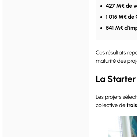
427 M€ de v
1 015 M€ de
541 M€ d’im
Ces résultats rep
maturité des proj
La Starter
Les projets sélec
collective de
troi