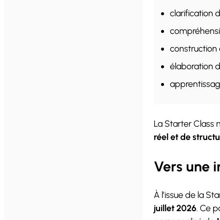
clarification 
compréhensi
constructio
élaboration 
apprentissage
La Starter Class 
réel et de struct
Vers une i
À l’issue de la St
juillet 2026
. Ce p