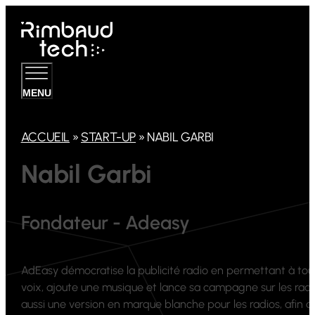
MENU
ACCUEIL
»
START-UP
»
NABIL GARBI
Nabil Garbi
Fondateur - Adeasy
AdEasy démocratise la publicité radio en permettant à toute 
voix, ajoute une musique et lance sa campagne sur les radio
aussi une version en marque blanche pour les radios, afin d