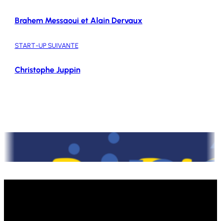
Brahem Messaoui et Alain Dervaux
START-UP SUIVANTE
Christophe Juppin