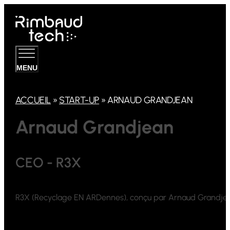
MENU
ACCUEIL
»
START-UP
»
ARNAUD GRANDJEAN
Arnaud Grandjean
CEO - R3X
R3X (Recyclage EN ARDennes), conçu par Arnaud Grandjean, p